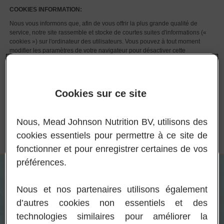
COOKIES INFORMATION:
Nous vous informons que, afin de vous offrir la plus grande qualité de
service, notre site rassemble et stocke de courtes suites d'informations («
cookies ») sur l'ordinateur des utilisateurs. Vous pouvez à tout moment
modifier les paramètres de votre navigateur pour désactiver cette
fonctionnalité. Toute configuration autorisant les cookies vaut acceptation
par l'utilisateur de leur utilisation telle qu'indiquée ci-dessus. Pour plus
d'informations, veuillez vous reporter à la
politique de confidentialité.
Cookies sur ce site
Fermer les cookies
Accepter et fermer
Nous, Mead Johnson Nutrition BV, utilisons des
cookies essentiels pour permettre à ce site de
fonctionner et pour enregistrer certaines de vos
Language :
Nederlands
préférences.
Nous et nos partenaires utilisons également
Parent ou soignant
d’autres cookies non essentiels et des
Si vous êtes parent ou soignant d’un enfant qui utilise une de nos formules
technologies similaires pour améliorer la
spécialisées.