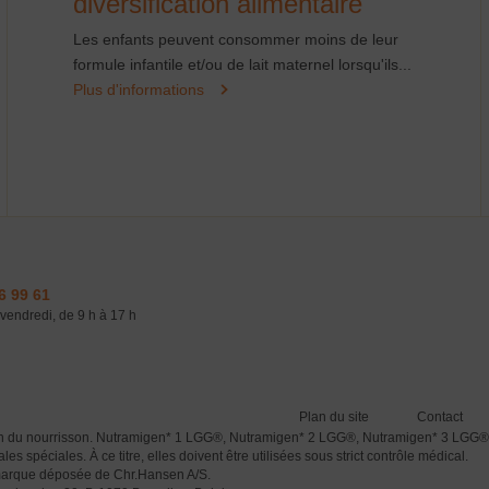
diversification alimentaire
Les enfants peuvent consommer moins de leur
formule infantile et/ou de lait maternel lorsqu'ils...
Plus d'informations
6 99 61
vendredi, de 9 h à 17 h
Plan du site
Contact
tation du nourrisson. Nutramigen* 1 LGG®, Nutramigen* 2 LGG®, Nutramigen* 3 
spéciales. À ce titre, elles doivent être utilisées sous strict contrôle médical.
marque déposée de Chr.Hansen A/S.