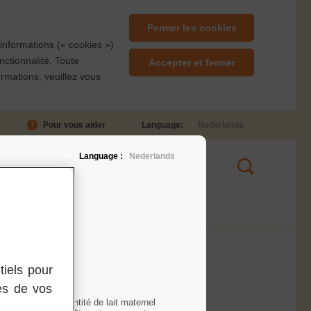
Fermer les cookies
'informations (« cookies »)
nctionnalité. Toute
Accepter et fermer
formations, veuillez vous
Pour vous aider
Language:
Nederlands
Language :
Nederlands
versification et APLV
Aide
isées.
tiels pour
nes de vos
llaitement et la quantité de lait maternel