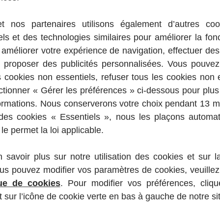
imentation partielle au biberon a été introduite. Les avantages financiers de l'
on. Si les instructions de préparation ne sont pas soigneusement respectées, 
 allergique aux
rents de se faire conseiller par un professionnel de santé indépendant concern
t nos partenaires utilisons également d’autres co
ssons en poudre n'est pas recommandée chez les nourrissons prématurés ou im
 (APLV)
 professionnel de santé.
els et des technologies similaires pour améliorer la fonc
egestimil, et Enfamil AR sont des denrées alimentaires destinées à des fi
, améliorer votre expérience de navigation, effectuer de
urveiller la
plus
 proposer des publicités personnalisées. Vous pouvez
tritionnels en cas d'allergie aux protéines de lait de vache.
s nutritionnels en cas d'allergie sévère aux protéines de lait de vache ou d'
qu'il est APLV. En
s cookies non essentiels, refuser tous les cookies non 
nnels en cas de régurgitation ou reflux.
he est exclu de son
ctionner « Gérer les préférences » ci-dessous pour plus
r de certains
formations. Nous conserverons votre choix pendant 13 
e médecin ou une
Professionnel de santé
des cookies « Essentiels », nous les plaçons automa
onseiller afin de
e permet la loi applicable.
 reçoit tous les
Si vous êtes un professionnel de santé et voulez des informations sur notre
gamme spécialisée de nutrition infantile.
 Ces professionnels
 savoir plus sur notre utilisation des cookies et sur 
ccompagner au cours
En savoir plus
taire pour aider à proposer à votre enfant des menus équilibrés 
us pouvez modifier vos paramètres de cookies, veuillez 
que de cookies
. Pour modifier vos préférences, cliqu
sur l’icône de cookie verte en bas à gauche de notre sit
but de vie