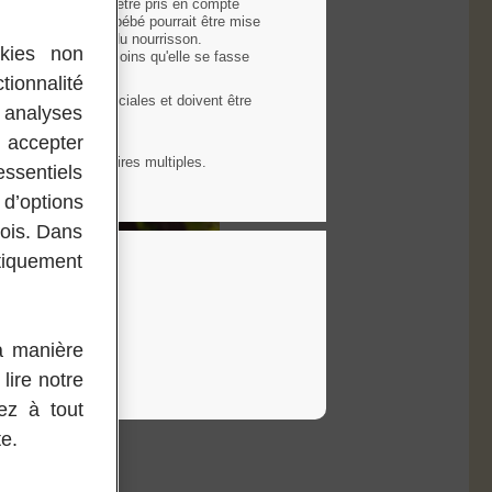
allaitement doivent être pris en compte
la santé de votre bébé pourrait être mise
ant l'alimentation du nourrisson.
okies non
munodéprimés, à moins qu'elle se fasse
tionnalité
ns médicales spéciales et doivent être
s analyses
 accepter
allergies alimentaires multiples.
essentiels
 d’options
mois. Dans
tiquement
la manière
qui ne contiennent pas de
lire notre
ez à tout
e.