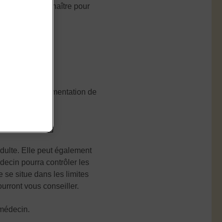
 est bon de connaître pour
ec vous de l'alimentation de
adulte. Elle peut également
decin pourra contrôler les
 se situe dans les limites
urront vous conseiller.
 médecin.