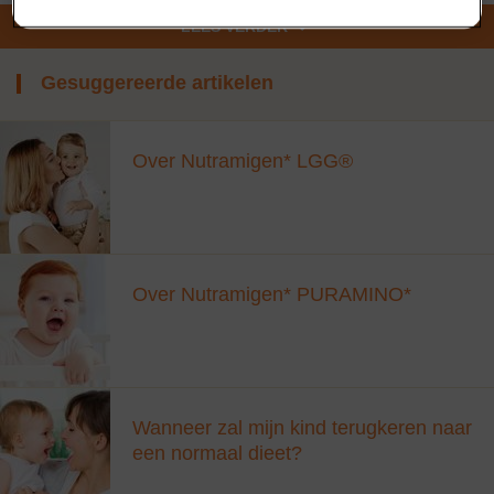
reacties sterk kan aanvoelen, bijvoorbeeld door je
LEES VERDER
gezichtsuitdrukkingen en de toon van je stem
Oudere kinderen kunnen de voorkeur hebben om de voeding te
drinken uit een open beker
Gesuggereerde artikelen
Wanneer je kindje toe is aan bijvoeding kun je
Nutramigen recepten
gebruiken
.
Veranderingen in de stoelgang
Over Nutramigen* LGG®
Wanneer je met hypoallergene flesvoeding begint, kan het even
duren tot de klachten van je baby, inclusief stoelgang (kleur,
consistentie, frequentie enz.), verbeteren. Na het opstarten van
Nutramigen kun je merken dat je baby frequente, dunne
stoelgang met een groenachtige kleur produceert. Dit is normaal
voor baby’s die hypoallergene flesvoeding krijgen, maar mocht u
Over Nutramigen* PURAMINO*
zich toch zorgen maken, neem dan gerust contact op met je arts.
Wanneer zal mijn kind terugkeren naar
een normaal dieet?