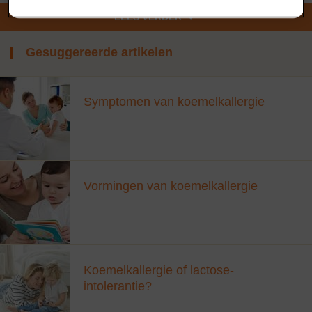
huidreacties en hooikoortsachtige symptomen.
LEES VERDER
Wat kan nog kolieken veroorzaken?
Gesuggereerde artikelen
Specialisten zijn niet helemaal zeker wat kolieken veroorzaakt of
waarom bepaalde baby’s ze krijgen en andere niet. Naast de
suggestie dat kolieken kunnen worden veroorzaakt door
Symptomen van koemelkallergie
gevoeligheid aan eiwitten in melk zijn er nog andere theorieën.
Zoals bijvoorbeeld vastzittende darmgassen. Kolieken kunnen
ook gepaard gaan met babyreflux (gastro-oesofagale reflux of
GERD).
Wat kan ik doen om mijn baby met kolieken als gevolg van
koemelkallergie te kalmeren?
Vormingen van koemelkallergie
Nu dat je baby een hypoallergene flesvoeding voor
koemelkallergie voorgeschreven heeft gekregen, kunnen
bepaalde symptomen, zoals kolieken als gevolg van
koemelkallergie, binnen 48 uur verdwijnen.
Koemelkallergie of lactose-
De volgende methodes kunnen nuttig zijn om een baby met
intolerantie?
kolieken te kalmeren. Onthoud dat elke baby anders reageert,
zodat je mogelijk verschillende technieken moet proberen
alvorens die ene te vinden die het best werkt voor je kindje.