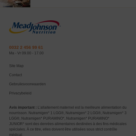
Fase 3 tips (9-12 maanden)
Terwijl je baby nog steeds voedt met de lepel, biedt hem/haar ook
melkvrije voeding aan voor uit het vuistje om zelf vast te houden en
zodoende goed te leren kauwen
0032 2 456 99 61
Ma - Vr 09.00 - 17.00
Site Map
Contact
Gebruiksvoorwaarden
Privacybeleid
Avis important :
L’allaitement maternel est la meilleure alimentation du
nourrisson. Nutramigen* 1 LGG®, Nutramigen* 2 LGG®, Nutramigen* 3
LGG®, Nutramigen* PURAMINO*, Nutramigen* PURAMINO*
JUNIOR* sont des denrées alimentaires destinées à des fins médicales
spéciales. À ce titre, elles doivent être utilisées sous strict contrôle
médical.