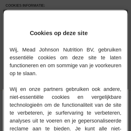
COOKIES INFORMATIE:
We willen u ervan op de hoogte stellen dat, om het hoogste serviceniveau
te kunnen bereiken, onze website kort bericht-informatie ("cookies")
verzamelt en opslaat op de computer van de gebruikers. U kunt uw
browser-instellingen te allen tijde wijzigen om dit mechanisme uit te
Cookies op deze site
schakelen. Configuratie die het gebruik van cookies toelaat, betekent dat
de gebruiker akkoord gaat met het bovenstaande. Voor meer informatie,
raadpleeg het
privacybeleid
.
Wij, Mead Johnson Nutrition BV, gebruiken
Fermer les cookies
Accepter et fermer
essentiële cookies om deze site te laten
functioneren en om sommige van je voorkeuren
op te slaan.
Wij en onze partners gebruiken ook andere,
Language :
Français
niet-essentiële cookies en vergelijkbare
technologieën om de functionaliteit van de site
te verbeteren, je surfervaring te verbeteren,
Ouder of verzorger
analyses uit te voeren en je gepersonaliseerde
Als je ouder of verzorger bent van een kind dat onze voeding gebruikt.
reclame aan te bieden. Je kunt alle niet-
0032 2 456 99 61